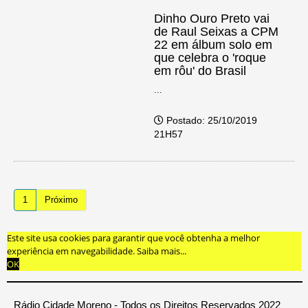
Dinho Ouro Preto vai
de Raul Seixas a CPM
22 em álbum solo em
que celebra o 'roque
em rôu' do Brasil
...
Postado: 25/10/2019
21H57
1
Próximo
Este site usa cookies para garantir que você obtenha a melhor
experiência em navegabilidade.
Saiba mais...
OK
Rádio Cidade Moreno - Todos os Direitos Reservados 2022